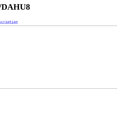
es/DAHU8
scription