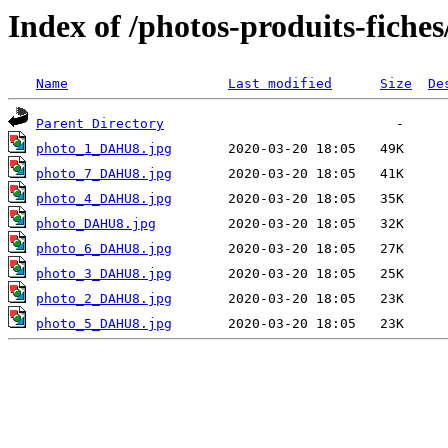
Index of /photos-produits-fich
Name
Last modified
Size
De
Parent Directory
photo_1_DAHU8.jpg
photo_7_DAHU8.jpg
photo_4_DAHU8.jpg
photo_DAHU8.jpg
photo_6_DAHU8.jpg
photo_3_DAHU8.jpg
photo_2_DAHU8.jpg
photo_5_DAHU8.jpg